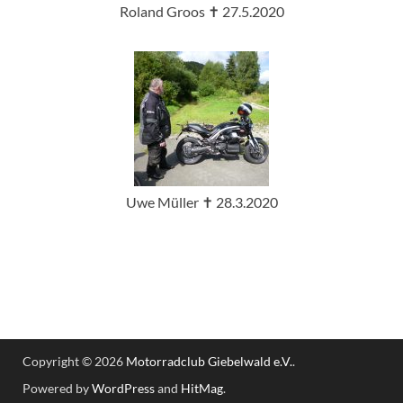
Roland Groos ✝ 27.5.2020
Uwe Müller ✝ 28.3.2020
Copyright © 2026
Motorradclub Giebelwald e.V.
.
Powered by
WordPress
and
HitMag
.