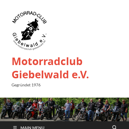
Motorradclub
Giebelwald e.V.
Gegründet 1976
MAIN MENU